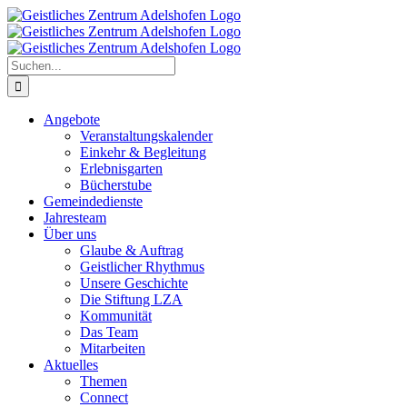
Zum
Inhalt
springen
Suche
nach:
Angebote
Veranstaltungskalender
Einkehr & Begleitung
Erlebnisgarten
Bücherstube
Gemeindedienste
Jahresteam
Über uns
Glaube & Auftrag
Geistlicher Rhythmus
Unsere Geschichte
Die Stiftung LZA
Kommunität
Das Team
Mitarbeiten
Aktuelles
Themen
Connect